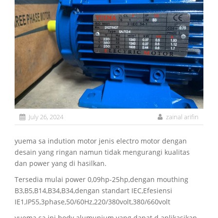
July 26, 2024
zainal arifin
yuema sa indution motor jenis electro motor dengan
desain yang ringan namun tidak mengurangi kualitas
dan power yang di hasilkan.
Tersedia mulai power 0,09hp-25hp,dengan mouthing
B3,B5,B14,B34,B34,dengan standart IEC,Efesiensi
IE1,IP55,3phase,50/60Hz,220/380volt,380/660volt
yuema sa ini body alumunium yang dapat d aplikasikan